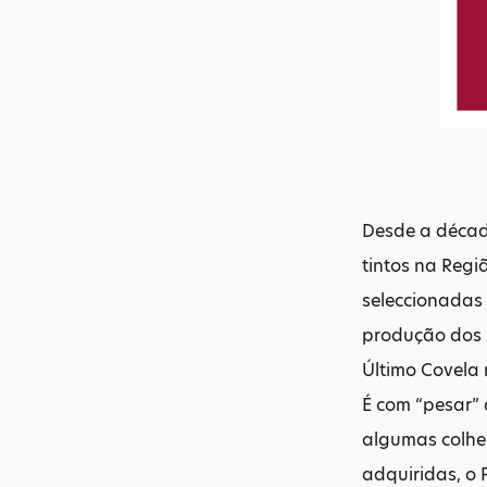
Desde a décad
tintos na Regi
seleccionadas 
produção dos s
Último Covela r
É com “pesar”
algumas colhei
adquiridas, o 