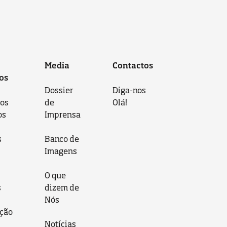
Media
Contactos
os
Dossier
Diga-nos
 os
de
Olá!
os
Imprensa
s
Banco de
Imagens
O que
s
dizem de
Nós
ção
Notícias