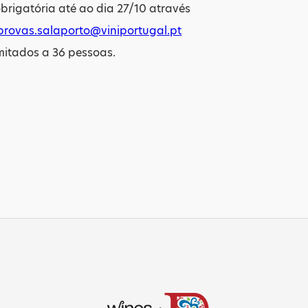
obrigatória até ao dia 27/10 através
provas.salaporto@viniportugal.pt
mitados a 36 pessoas.